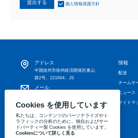
提出する
個人情報保護方針
アドレス
情報
中国徐州市徐州経済開発区東山
配達
路2号、221004、JS
チームサ
メール
ニュース
may@kernelmed.com /
service@kernelmed.com
サイトマ
Cookies を使用しています
電話
私たちは、コンテンツのパーソナライズやト
+86-516-87732218
ラフィックの分析のために、独自およびサー
ドパーティー製 Cookies を使用しています。
Cookiesについて詳しく見る