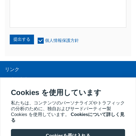
提出する
個人情報保護方針
リンク
UV光線療法
LEDライトセラピー
Cookies を使用しています
LLLT脱毛治療
私たちは、コンテンツのパーソナライズやトラフィック
膣鏡
の分析のために、独自およびサードパーティー製
Cookies を使用しています。
Cookiesについて詳しく見
その他の製品
る
Copyright® 2018 Kernel Medical Equipment Co.,LTD. 会社住所：
中国徐州市徐州経済開発区東山路2号 221004 JS。メールアドレ
Cookiesを受け入れる