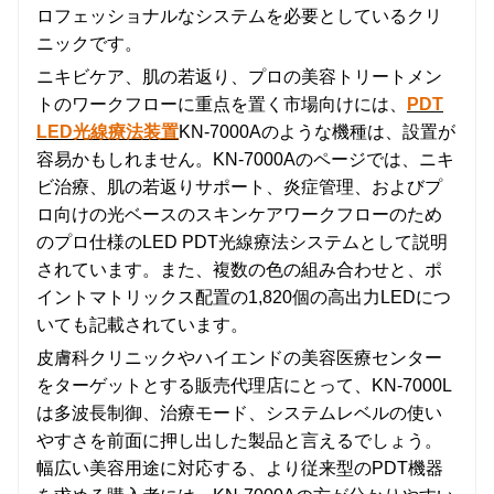
ロフェッショナルなシステムを必要としているクリ
ニックです。
ニキビケア、肌の若返り、プロの美容トリートメン
トのワークフローに重点を置く市場向けには、
PDT
LED光線療法装置
KN-7000Aのような機種は、設置が
容易かもしれません。KN-7000Aのページでは、ニキ
ビ治療、肌の若返りサポート、炎症管理、およびプ
ロ向けの光ベースのスキンケアワークフローのため
のプロ仕様のLED PDT光線療法システムとして説明
されています。また、複数の色の組み合わせと、ポ
イントマトリックス配置の1,820個の高出力LEDにつ
いても記載されています。
皮膚科クリニックやハイエンドの美容医療センター
をターゲットとする販売代理店にとって、KN-7000L
は多波長制御、治療モード、システムレベルの使い
やすさを前面に押し出した製品と言えるでしょう。
幅広い美容用途に対応する、より従来型のPDT機器