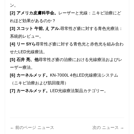
ン。
[2] アメリカ皮膚科学会。
レーザーと光線：ニキビ治療にど
れほど効果があるのか​​？
[3] スコット 午前, え アル.
尋常性ざ瘡に対する青色光療法：
系統的レビュー。
[4] リー SYら
尋常性ざ瘡に対する青色光と赤色光を組み合わ
せたLED光線療法。
[5] 石井 亮、他
尋常性ざ瘡の治療における光線療法およびレ
ーザー療法。
[6] カーネルメッド。
KN-7000L 4色LED光線療法システム
（ニキビ治療および肌回復用）
[7] カーネルメッド。
LED光線療法製品カテゴリー。
← 前のページ ニュース
次の ニュース →