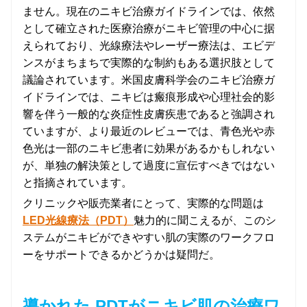
ません。現在のニキビ治療ガイドラインでは、依然
として確立された医療治療がニキビ管理の中心に据
えられており、光線療法やレーザー療法は、エビデ
ンスがまちまちで実際的な制約もある選択肢として
議論されています。米国皮膚科学会のニキビ治療ガ
イドラインでは、ニキビは瘢痕形成や心理社会的影
響を伴う一般的な炎症性皮膚疾患であると強調され
ていますが、より最近のレビューでは、青色光や赤
色光は一部のニキビ患者に効果があるかもしれない
が、単独の解決策として過度に宣伝すべきではない
と指摘されています。
クリニックや販売業者にとって、実際的な問題は
LED光線療法（PDT）
魅力的に聞こえるが、このシ
ステムがニキビができやすい肌の実際のワークフロ
ーをサポートできるかどうかは疑問だ。
導かれた PDTがニキビ肌の治療ワ