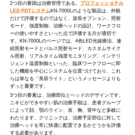
2つ目の要因は治療管理である。
プロフェッショナル
LED PDTシステム
KN-7000Lのような製品は、外観
だけで評価するのではなく、波長オプション、照射
モード、強度制御、治療ヘッドの設計、ワークフロ
ーの使いやすさといった点で評価する方が適切で
す。KN-7000Lのページでは、4色LED光線療法、連
続照射モードとパルス照射モード、カスタムサイク
ル照射、リアルタイム強度モニタリング、インテリ
ジェント温度制御といった、臨床ワークフローに即
した機能を中心にシステムを位置づけており、これ
らは単なる「美容ライト」というメッセージよりも
ずっと重要です。
3つ目の要素は、治療部位とヘッドのデザインです。
ニキビができやすい肌の治療手順は、患者グループ
によって顔、顎のライン、首、胸、背中など多岐に
わたります。クリニックは、治療予定部位に対して
治療ヘッドを常に快適に配置できるかどうかを評価
する必要があります。