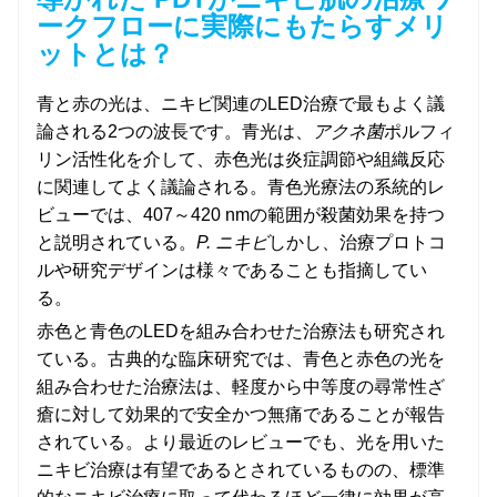
ークフローに実際にもたらすメリ
ットとは？
青と赤の光は、ニキビ関連のLED治療で最もよく議
論される2つの波長です。青光は、
アクネ菌
ポルフィ
リン活性化を介して、赤色光は炎症調節や組織反応
に関連してよく議論される。青色光療法の系統的レ
ビューでは、407～420 nmの範囲が殺菌効果を持つ
と説明されている。
P. ニキビ
しかし、治療プロトコ
ルや研究デザインは様々であることも指摘してい
る。
赤色と青色のLEDを組み合わせた治療法も研究され
ている。古典的な臨床研究では、青色と赤色の光を
組み合わせた治療法は、軽度から中等度の尋常性ざ
瘡に対して効果的で安全かつ無痛であることが報告
されている。より最近のレビューでも、光を用いた
ニキビ治療は有望であるとされているものの、標準