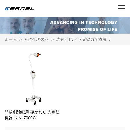
ホーム
>
その他の製品
>
赤色ledライト光線力学療法
>
開放創治癒用 導かれた 光療法
機器 ＫＮ-7000C1