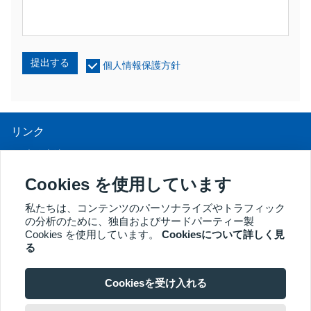
提出する
個人情報保護方針
リンク
UV光線療法
LEDライトセラピー
Cookies を使用しています
LLLT脱毛治療
私たちは、コンテンツのパーソナライズやトラフィック
の分析のために、独自およびサードパーティー製
膣鏡
Cookies を使用しています。
Cookiesについて詳しく見
その他の製品
る
Copyright® 2018 Kernel Medical Equipment Co.,LTD. 会社住所：
中国徐州市徐州経済開発区東山路2号 221004 JS。メールアドレ
Cookiesを受け入れる
ス：may@kernelmed.com