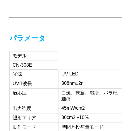
パラメータ
モデル
CN-308E
UV LED
光源
308nm±2n
UVB波長
適応症
白斑、乾癬、湿疹、バラ粃
糠疹
45mW/cm2
出力強度
30cm2 ±10%
照射エリア
動作モード
時間と投与量モード