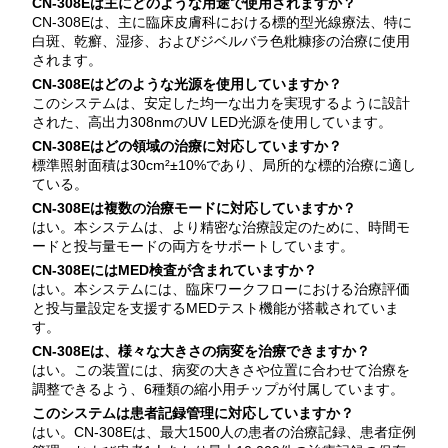
CN-308Eは主にどのような用途で使用されますか？
CN-308Eは、主に臨床皮膚科における標的型光線療法、特に
白斑、乾癬、湿疹、およびジベルバラ色粃糠疹の治療に使用
されます。
CN-308Eはどのような光源を使用していますか？
このシステムは、安定した均一な出力を実現するように設計
された、高出力308nmのUV LED光源を使用しています。
CN-308Eはどの領域の治療に対応していますか？
標準照射面積は30cm²±10%であり、局所的な標的治療に適し
ている。
CN-308Eは複数の治療モードに対応していますか？
はい。本システムは、より精密な治療設定のために、時間モ
ードと投与量モードの両方をサポートしています。
CN-308EにはMED検査が含まれていますか？
はい。本システムには、臨床ワークフローにおける治療評価
と投与量設定を支援するMEDテスト機能が搭載されていま
す。
CN-308Eは、様々な大きさの病変を治療できますか？
はい。この装置には、病変の大きさや位置に合わせて治療を
調整できるよう、6種類の縮小用チップが付属しています。
このシステムは患者記録管理に対応していますか？
はい。CN-308Eは、最大1500人の患者の治療記録、患者症例