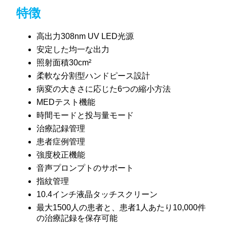
特徴
高出力308nm UV LED光源
安定した均一な出力
照射面積30cm²
柔軟な分割型ハンドピース設計
病変の大きさに応じた6つの縮小方法
MEDテスト機能
時間モードと投与量モード
治療記録管理
患者症例管理
強度校正機能
音声プロンプトのサポート
指紋管理
10.4インチ液晶タッチスクリーン
最大1500人の患者と、患者1人あたり10,000件
の治療記録を保存可能