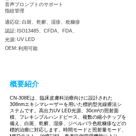
音声プロンプトのサポート
指紋管理
適応症:
白斑、乾癬、湿疹、粃糠疹
認証:
ISO13485、CFDA、FDA、
UV LED
光源:
OEM:
利用可能
概要紹介
CN-308Eは、臨床皮膚科治療向けに設計された
308nmエキシマレーザーを用いた標的型光線療法シ
ステムです。高出力UV LED光源、30cm²の照射面
積、フレキシブルハンドピース、複数の縮小チップを
備え、白斑、乾癬、湿疹、ジベルバラ色粃糠疹などの
標的治療に対応します。時間モードと照射量モード、