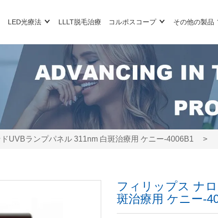
LED光療法
LLLT脱毛治療
コルポスコープ
その他の製品
UVBランプパネル 311nm 白斑治療用 ケニー-4006B1
>
フィリップス ナロー
斑治療用 ケニー-40