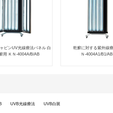
ャビンUV光線療法パネル 白
乾癬に対する紫外線療
用 ＫＮ-4004A/B/AB
Ｎ-4004A1/B1/AB
B
UVB光線療法
UVB白斑