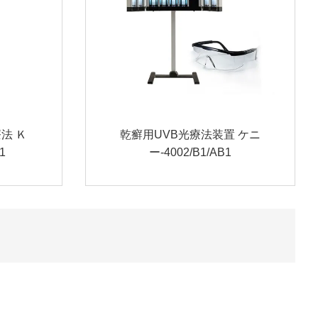
法 Ｋ
乾癬用UVB光療法装置 ケニ
1
ー-4002/B1/AB1