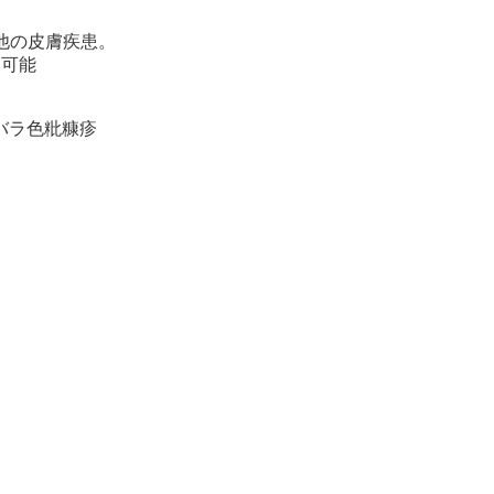
ン
の他の皮膚疾患。
用可能
バラ色粃糠疹