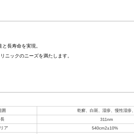
定性と長寿命を実現。
クリニックのニーズを満たします。
。
範囲
乾癬、白斑、湿疹、慢性湿疹
波長
311nm
リア
540cm2±10%