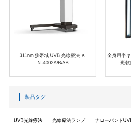
311nm 狭帯域 UVB 光線療法 Ｋ
全身用半キ
Ｎ-4002A/B/AB
斑乾癬
製品タグ
UVB光線療法
光線療法ランプ
ナローバンドUV