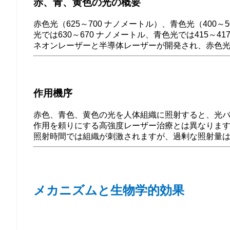
赤、青、黄色の光の概要
赤色光（625～700 ナノメートル）、青色光（400
光では630～670 ナノメートル、青色光では415～4
ネオンレーザーと半導体レーザーが開発され、赤色
作用機序
赤色、青色、黄色の光を人体組織に照射すると、光
作用を頼りにする高強度レーザー治療とは異なりま
照射時間では組織が刺激されますが、過剰な照射量
メカニズムと生物学的効果