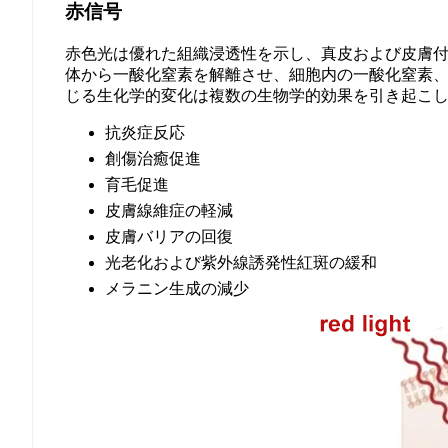
赤信号
赤色光は優れた組織浸透性を示し、真皮および皮膚付
体から一酸化窒素を解離させ、細胞内の一酸化窒素、
じる生化学的変化は複数の生物学的効果を引き起こ
抗炎症反応
創傷治癒促進
育毛促進
皮膚線維症の軽減
皮膚バリアの回復
光老化および紫外線誘発性紅斑の緩和
メラニン生成の減少