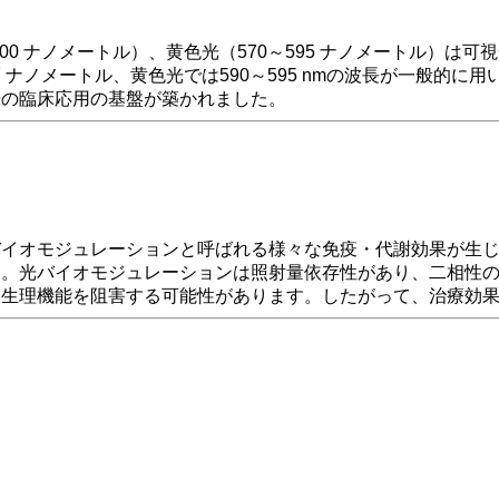
～500 ナノメートル）、黄色光（570～595 ナノメートル
17 ナノメートル、黄色光では590～595 nmの波長が一般的に
光の臨床応用の基盤が築かれました。
バイオモジュレーションと呼ばれる様々な免疫・代謝効果が生
す。光バイオモジュレーションは照射量依存性があり、二相性
は生理機能を阻害する可能性があります。したがって、治療効