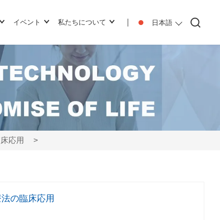
イベント
私たちについて
日本語
臨床応用
>
療法の臨床応用