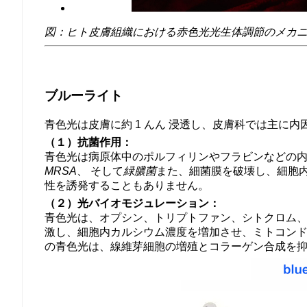
図：ヒト皮膚組織における赤色光光生体調節のメカ
ブルーライト
青色光は皮膚に約 1 んん 浸透し、皮膚科では主に
（１）抗菌作用：
青色光は病原体中のポルフィリンやフラビンなどの内
MRSA
、 そして
緑膿菌
また、細菌膜を破壊し、細胞
性を誘発することもありません。
（２）光バイオモジュレーション：
青色光は、オプシン、トリプトファン、シトクロム、
激し、細胞内カルシウム濃度を増加させ、ミトコンド
の青色光は、線維芽細胞の増殖とコラーゲン合成を