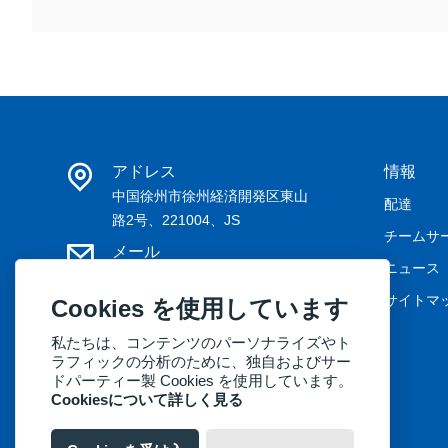
アドレス
情報
中国徐州市徐州経済開発区東山
配達
路2号、221004、JS
チームサ
メール
ニュース
may@kernelmed.com /
service@kernelmed.com
サイトマ
Cookies を使用しています
電話
私たちは、コンテンツのパーソナライズやト
+86-516-87732218
ラフィックの分析のために、独自およびサー
ドパーティー製 Cookies を使用しています。
Cookiesについて詳しく見る