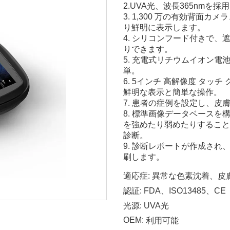
2.UVA光、波長365nmを採
3. 1,300 万の有効背
り鮮明に表示します。
4. シリコンフード付きで
りできます。
5. 充電式リチウムイオン
単。
6. 5インチ 高解像度 タ
鮮明な表示と簡単な操作。
7. 患者の症例を設定し、
8. 標準画像データベース
を強めたり弱めたりすること
診断。
9. 診断レポートが作成さ
刷します。
適応症:
異常な色素沈着、皮
認証:
FDA、ISO13485、CE
光源:
UVA光
OEM:
利用可能