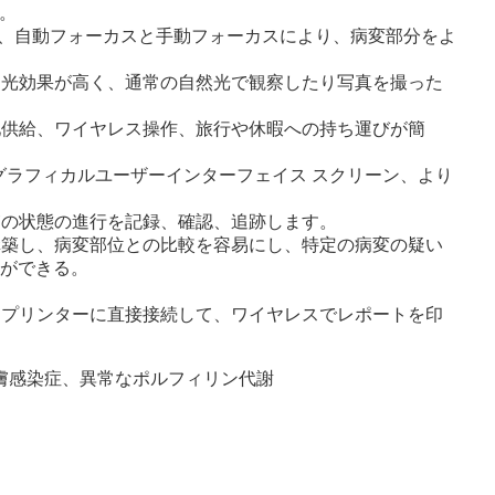
用。
面カメラ、自動フォーカスと手動フォーカスにより、病変部分をよ
、遮光効果が高く、通常の自然光で観察したり写真を撮った
電池供給、ワイヤレス操作、旅行や休暇への持ち運びが簡
ッチ グラフィカルユーザーインターフェイス スクリーン、より
皮膚の状態の進行を記録、確認、追跡します。
を構築し、病変部位との比較を容易にし、特定の病変の疑い
ができる。
れ、プリンターに直接接続して、ワイヤレスでレポートを印
膚感染症、異常なポルフィリン代謝