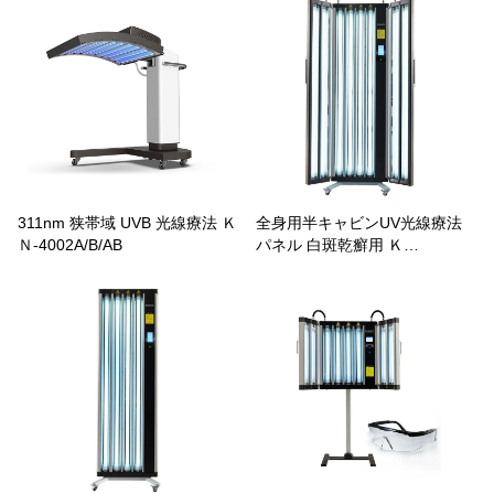
311nm 狭帯域 UVB 光線療法 Ｋ
全身用半キャビンUV光線療法
Ｎ-4002A/B/AB
パネル 白斑乾癬用 Ｋ
Ｎ-4004A/B/AB