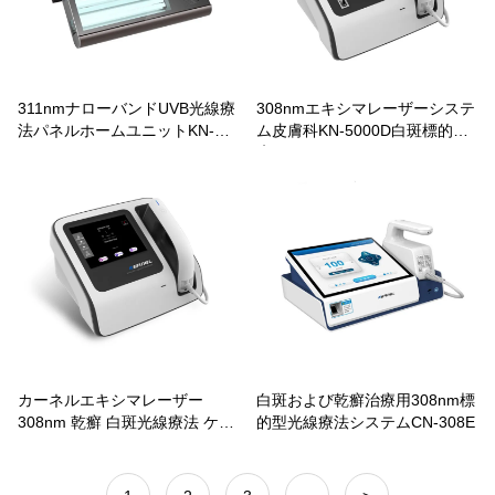
311nmナローバンドUVB光線療
308nmエキシマレーザーシステ
法パネルホームユニットKN-
ム皮膚科KN-5000D白斑標的治
4006A/BL2
療
カーネルエキシマレーザー
白斑および乾癬治療用308nm標
308nm 乾癬 白斑光線療法 ケニ
的型光線療法システムCN-308E
ー-5000C