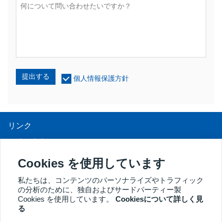
提出する
個人情報保護方針
リンク
UV光線療法
LEDライトセラピー
Cookies を使用しています
LLLT脱毛治療
私たちは、コンテンツのパーソナライズやトラフィック
の分析のために、独自およびサードパーティー製
膣鏡
Cookies を使用しています。
Cookiesについて詳しく見
その他の製品
る
Copyright® 2018 Kernel Medical Equipment Co.,LTD. 会社住所：