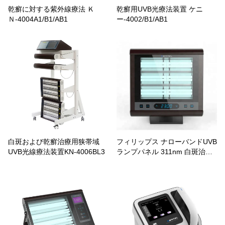
乾癬に対する紫外線療法 Ｋ
乾癬用UVB光療法装置 ケニ
Ｎ-4004A1/B1/AB1
ー-4002/B1/AB1
白斑および乾癬治療用狭帯域
フィリップス ナローバンドUVB
UVB光線療法装置KN-4006BL3
ランプパネル 311nm 白斑治療
用 ケニー-4006B1